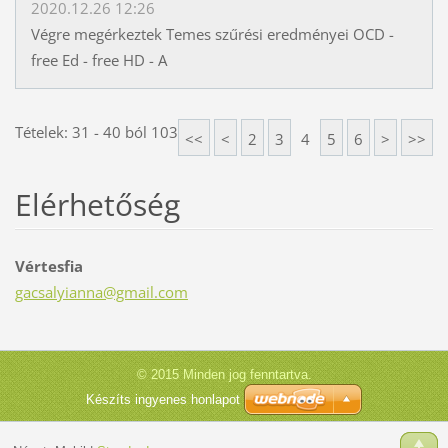
2020.12.26 12:26
Végre megérkeztek Temes szűrési eredményei OCD -
free Ed - free HD - A
Tételek: 31 - 40 ból 103
<<
<
2
3
4
5
6
>
>>
Elérhetőség
Vértesfia
gacsalyi
anna@gma
il.com
© 2015 Minden jog fenntartva.
Készíts ingyenes honlapot