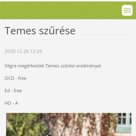
Temes szűrése
2020.12.26 12:26
Végre megérkeztek Temes szűrési eredményei
OCD - free
Ed - free
HD - A