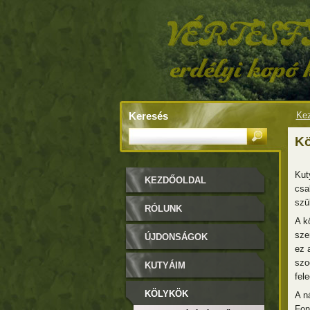
Keresés
Kez
Kö
Kut
KEZDŐOLDAL
csa
szü
RÓLUNK
A k
sze
ÚJDONSÁGOK
ez 
szo
KUTYÁIM
fel
KÖLYKÖK
A n
Fon