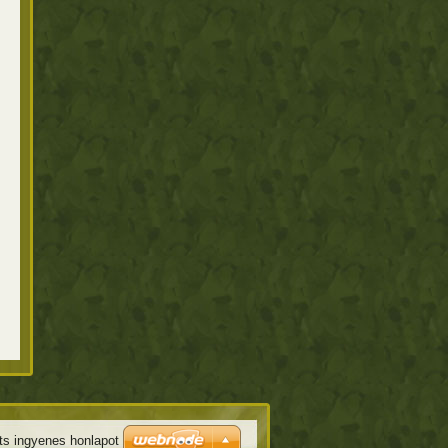
ts ingyenes honlapot