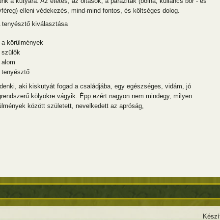
unk a kutyára. Az etetés, az oltások, a paraziták (bolha, kullancs bőr - és
vféreg) elleni védekezés, mind-mind fontos, és költséges dolog.
A tenyésztő kiválasztása
a körülmények
szülők
alom
tenyésztő
denki, aki kiskutyát fogad a családjába, egy egészséges, vidám, jó
grendszerű kölyökre vágyik. Épp ezért nagyon nem mindegy, milyen
ülmények között született, nevelkedett az apróság,
Készí