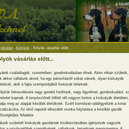
kezdő
dőoldal
-
Kölykök
-
Kölyök vásárlás előtt...
lyök vásárlás előtt...
yáink családtagok, szeretetben, gondoskodásban élnek. Alom ritkán születik,
k akkor vállalunk almot, ha egy párosítástól sokat várunk, olyan kiskutyák
letését, akik a fajta szempontjából fontosak lehetnek.
ölykök felnevelésére nagy gondot fordítunk, nagy figyelmet, gondoskodást, s
retetet kapnak. A tenyésztőnél töltött idő nagyon fontos a kiskutyák életében,
adja meg az alapját későbbi életüknek. Ezért komolyan odafigyelünk a korai
cializációra. Az első napotól elkezdett munka folytatása a későbbi gazdik
eősségteljes feladata.
álunk született kiskutyák gazdáinak kiválasztásában igényesek vagyunk.
tos a gazda-jelöltek személyének, céljaiknak, terveiknek megismerése. A