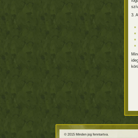
fog
szí
3. 
Min
ide
kör
© 2015 Minden jog fenntartva.