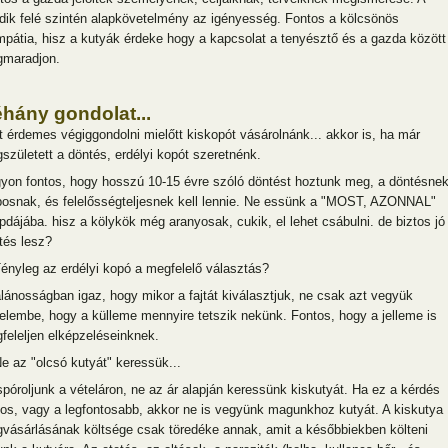
dik felé szintén alapkövetelmény az igényesség. Fontos a kölcsönös
mpátia, hisz a kutyák érdeke hogy a kapcsolat a tenyésztő és a gazda között
maradjon.
hány gondolat...
t érdemes végiggondolni mielőtt kiskopót vásárolnánk... akkor is, ha már
született a döntés, erdélyi kopót szeretnénk.
yon fontos, hogy hosszú 10-15 évre szóló döntést hoztunk meg, a döntésne
posnak, és felelősségteljesnek kell lennie. Ne essünk a "MOST, AZONNAL"
pdájába. hisz a kölykök még aranyosak, cukik, el lehet csábulni. de biztos jó
tés lesz?
Tényleg az erdélyi kopó a megfelelő választás?
alánosságban igaz, hogy mikor a fajtát kiválasztjuk, ne csak azt vegyük
yelembe, hogy a külleme mennyire tetszik nekünk. Fontos, hogy a jelleme is
feleljen elképzeléseinknek.
Ne az "olcsó kutyát" keressük...
spóroljunk a vételáron, ne az ár alapján keressünk kiskutyát. Ha ez a kérdés
tos, vagy a legfontosabb, akkor ne is vegyünk magunkhoz kutyát. A kiskutya
vásárlásának költsége csak töredéke annak, amit a későbbiekben költeni