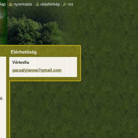
lap
|
nyomtatás
|
oldaltérkép
|
rss
Elérhetőség
Vértesfia
gacsalyi
anna@gma
il.com
ok