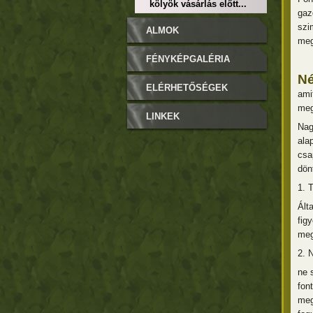
kölyök vásárlás előtt...
gaz
szi
ALMOK
meg
FÉNYKÉPGALÉRIA
Né
ELÉRHETŐSÉGEK
ami
meg
LINKEK
Nag
ala
csa
dön
1. 
Ált
fig
meg
2. 
ne 
fon
meg