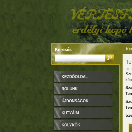
Keresés
Kez
Te
2018
Sze
KEZDŐOLDAL
kép
Sza
RÓLUNK
Ten
ÚJDONSÁGOK
Sze
Ten
KUTYÁIM
Sze
KÖLYKÖK