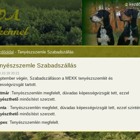
kezdő
dőoldal
-
Tenyészszemle Szabadszállás
nyészszemle Szabadszállás
.10.18 20:21
ptember végén, Szabadszálláson a MEKK tenyészszemlét és
ességvizsgát tartott.
tmár
:Tenyészszemlén megfelelt, dúvadas képességvizsgát tett, ezzel
yészthető
minősítést szerzett.
nta
: Tenyészszemlén megfelet, dúvadas képességvizsgát tett, ezzel szinté
yészthető
minősítést szerzett.
pes
: Tenyészszemlén megfelelt.