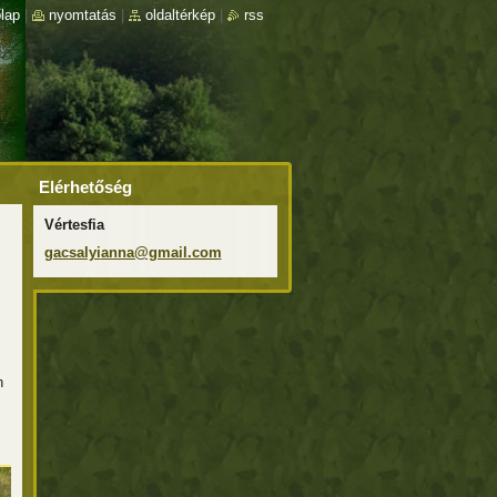
lap
|
nyomtatás
|
oldaltérkép
|
rss
Elérhetőség
Vértesfia
gacsalyi
anna@gma
il.com
n