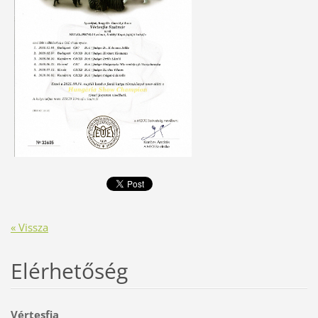
« Vissza
Elérhetőség
Vértesfia