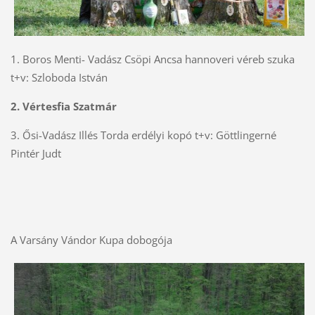
1. Boros Menti- Vadász Csöpi Ancsa hannoveri véreb szuka
t+v: Szloboda István
2. Vértesfia Szatmár
3. Ősi-Vadász Illés Torda erdélyi kopó t+v: Göttlingerné
Pintér Judt
A Varsány Vándor Kupa dobogója