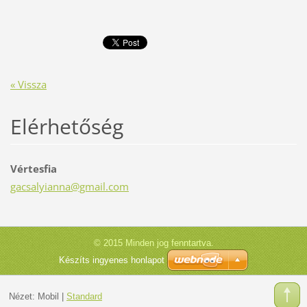
« Vissza
Elérhetőség
Vértesfia
gacsalyi
anna@gma
il.com
© 2015 Minden jog fenntartva.
Készíts ingyenes honlapot
Nézet:
Mobil
|
Standard