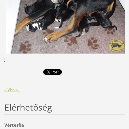
j
« Vissza
Elérhetőség
Vértesfia