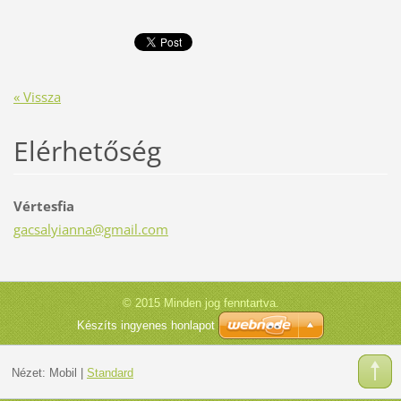
« Vissza
Elérhetőség
Vértesfia
gacsalyi
anna@gma
il.com
© 2015 Minden jog fenntartva.
Készíts ingyenes honlapot
Nézet:
Mobil
|
Standard