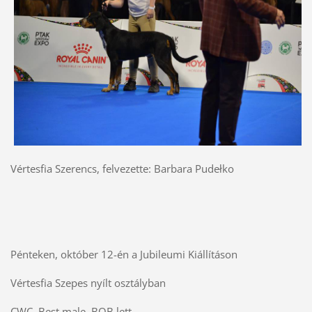
Vértesfia Szerencs, felvezette: Barbara Pudełko
Pénteken, október 12-én a Jubileumi Kiállításon
Vértesfia Szepes nyílt osztályban
CWC, Best male, BOB lett.