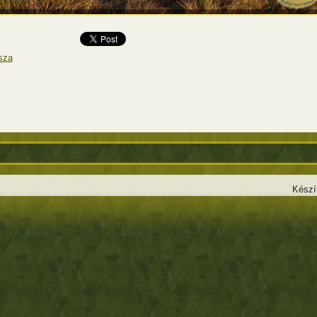
sza
Készí