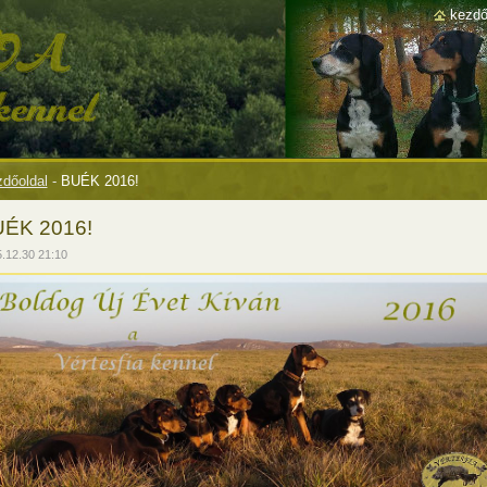
kezdő
dőoldal
-
BUÉK 2016!
ÉK 2016!
.12.30 21:10