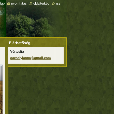
lap
|
nyomtatás
|
oldaltérkép
|
rss
Elérhetőség
Vértesfia
gacsalyi
anna@gma
il.com