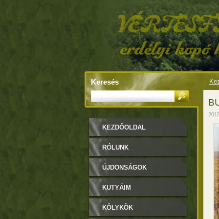
Keresés
Kez
BU
2015
KEZDŐOLDAL
RÓLUNK
ÚJDONSÁGOK
KUTYÁIM
KÖLYKÖK