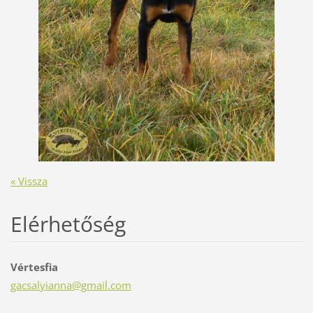
« Vissza
Elérhetőség
Vértesfia
gacsalyi
anna@gma
il.com