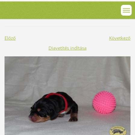
Előző
Következő
Diavetítés indítása