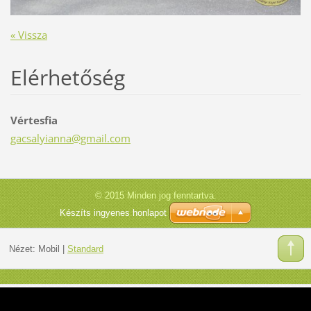
« Vissza
Elérhetőség
Vértesfia
gacsalyi
anna@gma
il.com
© 2015 Minden jog fenntartva.
Készíts ingyenes honlapot
Nézet:
Mobil
|
Standard