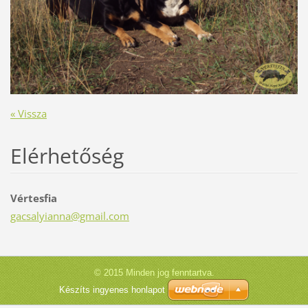
« Vissza
Elérhetőség
Vértesfia
gacsalyi
anna@gma
il.com
© 2015 Minden jog fenntartva.
Készíts ingyenes honlapot