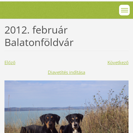
2012. február
Balatonföldvár
Előző
Következő
Diavetítés indítása